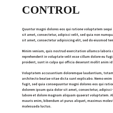
CONTROL
Quuntur magni dolores eos qui ratione voluptatem sequi 
sit amet, consectetur, adipisci velit, sed quia non num
sit amet, consectetur adipisicing elit, sed do eiusmod te
Minim veniam, quis nostrud exercitation ullamco laboris n
reprehenderit in voluptate velit esse cillum dolore eu fug
proident, sunt in culpa qui officia deserunt mollit anim id
Voluptatem accusantium doloremque laudantium, totam re
architecto beatae vitae dicta sunt explicabo. Nemo enim
fugit, sed quia consequuntur magni dolores eos qui rati
dolorem ipsum quia dolor sit amet, consectetur, adipisc
labore et dolore magnam aliquam quaerat voluptatem. Al
mauris enim, bibendum at purus aliquet, maximus molestie 
malesuada luctus.