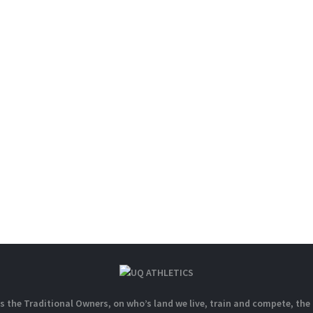
 the Traditional Owners, on who’s land we live, train and compete, th