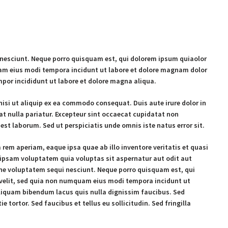
nesciunt. Neque porro quisquam est, qui dolorem ipsum quiaolor
quam eius modi tempora incidunt ut labore et dolore magnam dolor
mpor incididunt ut labore et dolore magna aliqua.
isi ut aliquip ex ea commodo consequat. Duis aute irure dolor in
iat nulla pariatur. Excepteur sint occaecat cupidatat non
 est laborum. Sed ut perspiciatis unde omnis iste natus error sit.
m aperiam, eaque ipsa quae ab illo inventore veritatis et quasi
 ipsam voluptatem quia voluptas sit aspernatur aut odit aut
one voluptatem sequi nesciunt. Neque porro quisquam est, qui
i velit, sed quia non numquam eius modi tempora incidunt ut
iquam bibendum lacus quis nulla dignissim faucibus. Sed
tortor. Sed faucibus et tellus eu sollicitudin. Sed fringilla