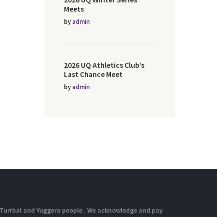
Meets
by
admin
2026 UQ Athletics Club’s
Last Chance Meet
by
admin
e Turrbal and Yuggera people . We acknowledge and pay